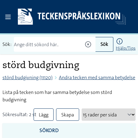
Sök:
Sök
Hjälp/Tips
störd budgivning
störd budgivning (11120)
Andra tecken med samma betydelse
Lista på tecken som har samma betydelse som störd
budgivning
Sökresultat: 2 st
Lägg
Skapa
till
PDF
SÖKORD