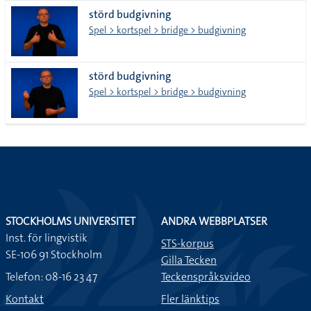
alla i
störd budgivning
lista
Spel > kortspel > bridge > budgivning
störd budgivning
Spel > kortspel > bridge > budgivning
STOCKHOLMS UNIVERSITET
ANDRA WEBBPLATSER
Inst. för lingvistik
STS-korpus
SE-106 91 Stockholm
Gilla Tecken
Telefon: 08-16 23 47
Teckenspråksvideo
Kontakt
Fler länktips