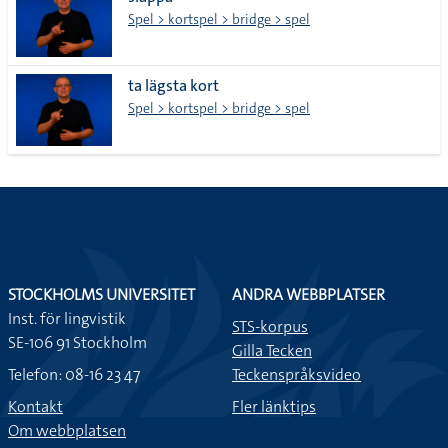
lista
Spel > kortspel > bridge > spel
ta lägsta kort
Spel > kortspel > bridge > spel
STOCKHOLMS UNIVERSITET
ANDRA WEBBPLATSER
Inst. för lingvistik
STS-korpus
SE-106 91 Stockholm
Gilla Tecken
Telefon: 08-16 23 47
Teckenspråksvideo
Kontakt
Fler länktips
Om webbplatsen