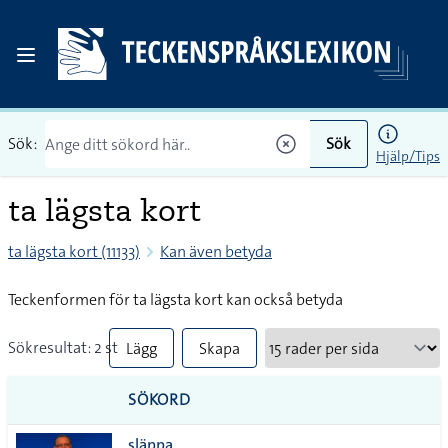
Sök:
Sök
Hjälp/Tips
ta lägsta kort
ta lägsta kort (11133)
Kan även betyda
Teckenformen för ta lägsta kort kan också betyda
Sökresultat: 2 st
Lägg
Skapa
till
PDF
SÖKORD
alla i
släppa