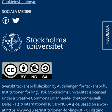
Cookieinställningar
SOCIALA MEDIER
FEEDBACK
Svenskt teckenspråkslexikon by
Avdelningen för teckenspråk,
Institutionen för lingvistik, Stockholms universitet
is licensed
under a
Creative Commons Erkännande-IckeKommersiell-
DelaLika 4.0 Internationell (CC BY-NC-SA 4.0).
Based on a work
at
https://www.su.se/institutionen-for-lingvistik/
. Tillstånd