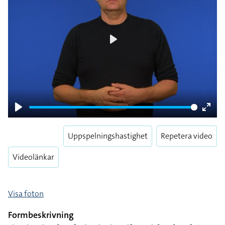
Play
Play
Enter
fulls
Uppspelningshastighet
Repetera video
Videolänkar
Visa foton
Formbeskrivning