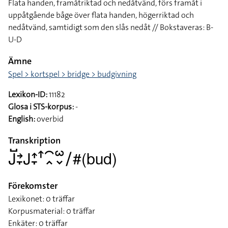
Flata handen, framåtriktad och nedåtvänd, förs framåt i
uppåtgående båge över flata handen, högerriktad och
nedåtvänd, samtidigt som den slås nedåt // Bokstaveras: B-
U-D
Ämne
Spel > kortspel > bridge > budgivning
Lexikon-ID:
11182
Glosa i STS-korpus:
-
English:
overbid
Transkription
􌤢􌤹􌥔􌥙􌤢􌤴􌥙􌦃􌥯􌥿􌥱􌦀􌥠#(bud)
Förekomster
Lexikonet: 0 träffar
Korpusmaterial: 0 träffar
Enkäter: 0 träffar