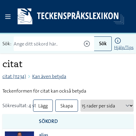
Sök:
Sök
Hjälp/Tips
citat
citat (11234)
Kan även betyda
Teckenformen för citat kan också betyda
Sökresultat: 4 st
Lägg
Skapa
till
PDF
SÖKORD
alla i
alias