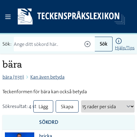
Sök:
Sök
Hjälp/Tips
bära
bära (11311)
Kan även betyda
Teckenformen för bära kan också betyda
Sökresultat: 4 st
Lägg
Skapa
till
PDF
SÖKORD
alla i
bricka