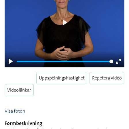
Play
Play
Enter
fulls
Uppspelningshastighet
Repetera video
Videolänkar
Visa foton
Formbeskrivning