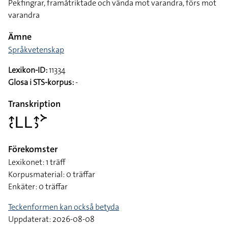
Pekfingrar, framåtriktade och vända mot varandra, förs mot
varandra
Ämne
Språkvetenskap
Lexikon-ID:
11334
Glosa i STS-korpus:
-
Transkription
􌤴􌥗􌥈􌥈􌤴􌤶􌦅
Förekomster
Lexikonet: 1 träff
Korpusmaterial: 0 träffar
Enkäter: 0 träffar
Teckenformen kan också betyda
Uppdaterat: 2026-08-08