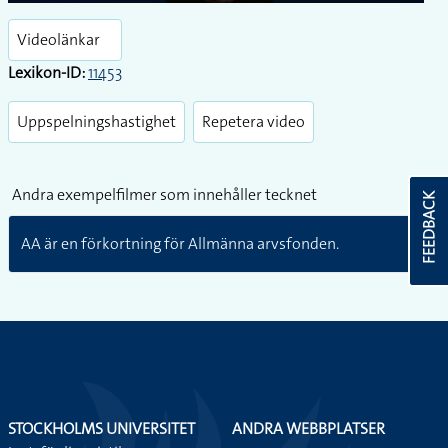
Play
Enter
fullsc
Videolänkar
Lexikon-ID:
11453
Uppspelningshastighet
Repetera video
Andra exempelfilmer som innehåller tecknet
FEEDBACK
AA är en förkortning för Allmänna arvsfonden.
STOCKHOLMS UNIVERSITET
ANDRA WEBBPLATSER