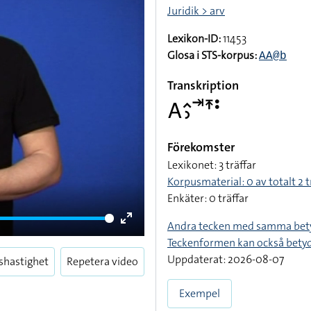
Juridik > arv
Lexikon-ID:
11453
Glosa i STS-korpus:
AA@b
Transkription
􌤤􌤵􌤶􌥪􌥵􌥻
Förekomster
Lexikonet: 3 träffar
Korpusmaterial: 0 av totalt 2 t
Enkäter: 0 träffar
Andra tecken med samma bet
Enter
Teckenformen kan också bety
fullscreen
Uppdaterat: 2026-08-07
shastighet
Repetera video
Exempel