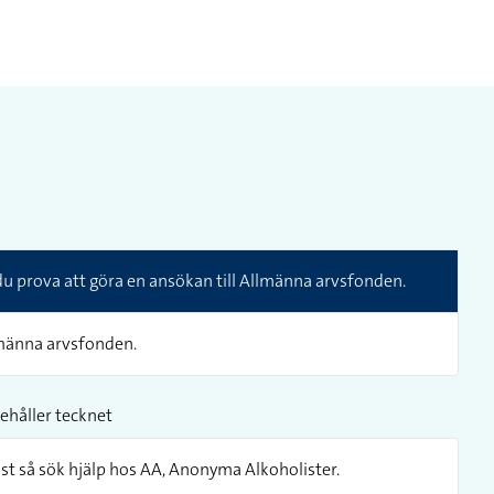
 prova att göra en ansökan till Allmänna arvsfonden.
lmänna arvsfonden.
ehåller tecknet
ist så sök hjälp hos AA, Anonyma Alkoholister.