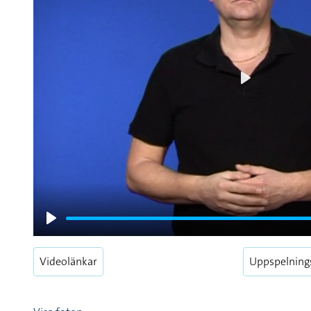
Play
Play
Videolänkar
Uppspelning