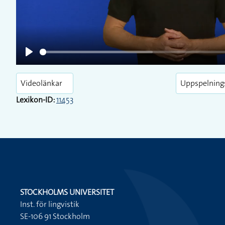
Play
Videolänkar
Uppspelning
Lexikon-ID:
11453
STOCKHOLMS UNIVERSITET
Inst. för lingvistik
SE-106 91 Stockholm