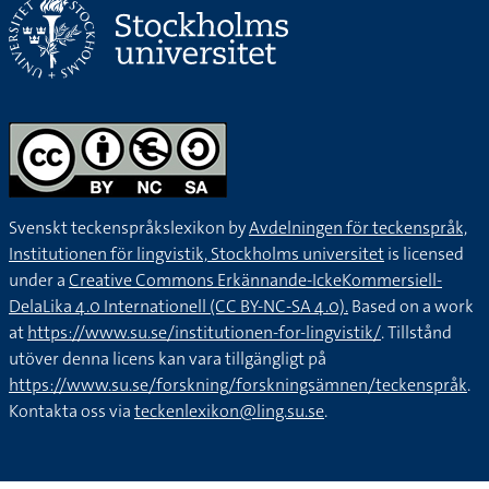
Svenskt teckenspråkslexikon by
Avdelningen för teckenspråk,
Institutionen för lingvistik, Stockholms universitet
is licensed
under a
Creative Commons Erkännande-IckeKommersiell-
DelaLika 4.0 Internationell (CC BY-NC-SA 4.0).
Based on a work
at
https://www.su.se/institutionen-for-lingvistik/
. Tillstånd
utöver denna licens kan vara tillgängligt på
https://www.su.se/forskning/forskningsämnen/teckenspråk
.
Kontakta oss via
teckenlexikon@ling.su.se
.