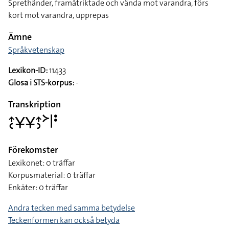
Sprethänder, framåtriktade och vända mot varandra, förs
kort mot varandra, upprepas
Ämne
Språkvetenskap
Lexikon-ID:
11433
Glosa i STS-korpus:
-
Transkription
􌤴􌥗􌥃􌥃􌤴􌤶􌦅􌥼􌥻
Förekomster
Lexikonet: 0 träffar
Korpusmaterial: 0 träffar
Enkäter: 0 träffar
Andra tecken med samma betydelse
Teckenformen kan också betyda