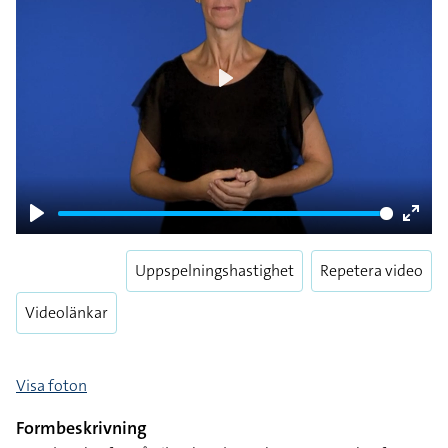
Play
Play
Enter
fulls
Uppspelningshastighet
Repetera video
Videolänkar
Visa foton
Formbeskrivning