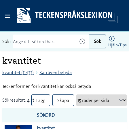
Sök:
Sök
Hjälp/Tips
kvantitet
kvantitet (11433)
Kan även betyda
Teckenformen för kvantitet kan också betyda
Sökresultat: 4 st
Lägg
Skapa
till
PDF
SÖKORD
alla i
kvantitet