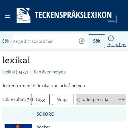
Sök:
Sök
Hjälp/Tips
lexikal
lexikal (11437)
Kan även betyda
Teckenformen för lexikal kan också betyda
Sökresultat: 7 st
Lägg
Skapa
till
PDF
SÖKORD
alla i
böcker