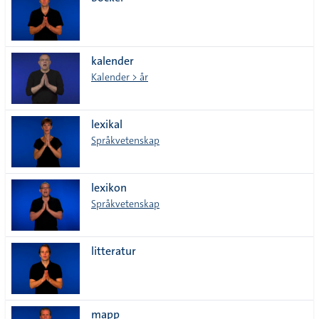
lista
kalender
Kalender > år
lexikal
Språkvetenskap
lexikon
Språkvetenskap
litteratur
mapp