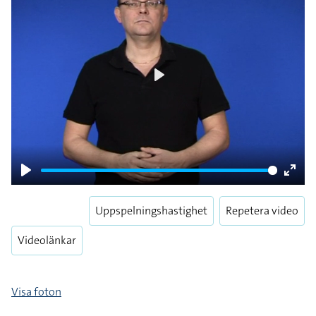
Play
Play
Enter
fulls
Uppspelningshastighet
Repetera video
Videolänkar
Visa foton