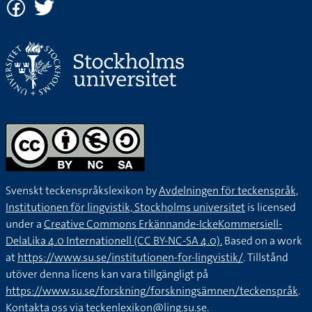
Svenskt teckenspråkslexikon by
Avdelningen för teckenspråk,
Institutionen för lingvistik, Stockholms universitet
is licensed
under a
Creative Commons Erkännande-IckeKommersiell-
DelaLika 4.0 Internationell (CC BY-NC-SA 4.0).
Based on a work
at
https://www.su.se/institutionen-for-lingvistik/
. Tillstånd
utöver denna licens kan vara tillgängligt på
https://www.su.se/forskning/forskningsämnen/teckenspråk
.
Kontakta oss via
teckenlexikon@ling.su.se
.