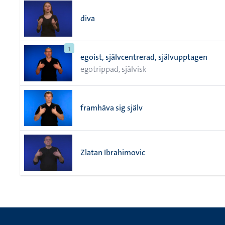
diva
1
egoist, självcentrerad, självupptagen
egotrippad, självisk
framhäva sig själv
Zlatan Ibrahimovic