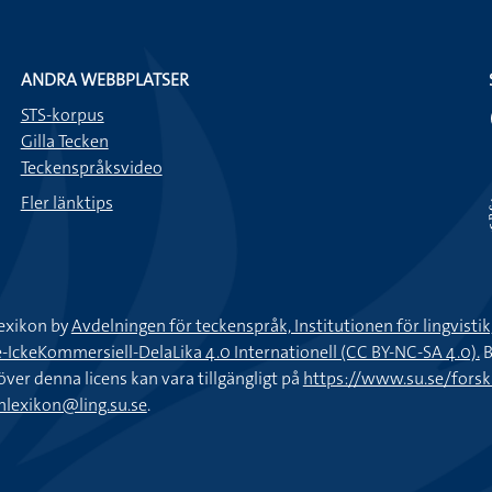
ANDRA WEBBPLATSER
STS-korpus
Gilla Tecken
Teckenspråksvideo
Fler länktips
exikon by
Avdelningen för teckenspråk, Institutionen för lingvisti
keKommersiell-DelaLika 4.0 Internationell (CC BY-NC-SA 4.0).
B
töver denna licens kan vara tillgängligt på
https://www.su.se/fors
nlexikon@ling.su.se
.