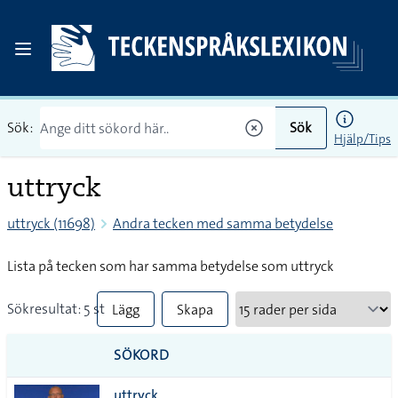
Sök:
Sök
Hjälp/Tips
uttryck
uttryck (11698)
Andra tecken med samma betydelse
Lista på tecken som har samma betydelse som uttryck
Sökresultat: 5 st
Lägg
Skapa
till
PDF
SÖKORD
alla i
uttryck