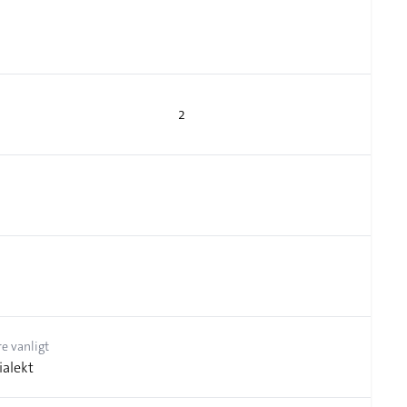
2
e vanligt
ialekt