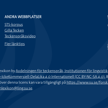
ANDRA WEBBPLATSER
STS-korpus
Gilla Tecken
Teckenspråksvideo
Fler länktips
exikon by
Avdelningen för teckenspråk, Institutionen för lingvisti
keKommersiell-DelaLika 4.0 Internationell (CC BY-NC-SA 4.0).
B
töver denna licens kan vara tillgängligt på
https://www.su.se/fors
nlexikon@ling.su.se
.