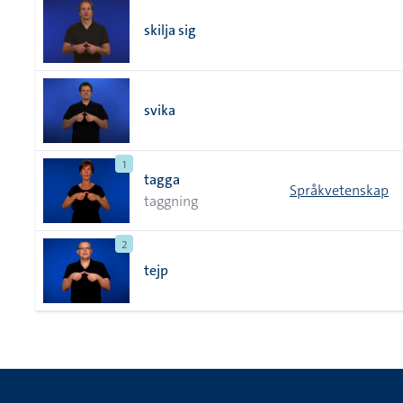
skilja sig
svika
1
tagga
Språkvetenskap
taggning
2
tejp