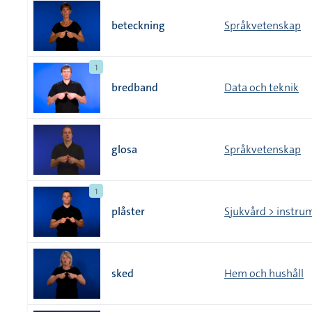
beteckning
Språkvetenskap
1
bredband
Data och teknik
glosa
Språkvetenskap
1
plåster
Sjukvård > instru
sked
Hem och hushåll