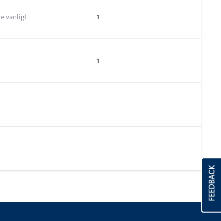
1
e vanligt
1
FEEDBACK