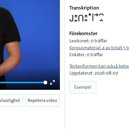
Transkription
􌤢􌤴􌤸􌤽􌤴􌥙􌤟􌥼􌥣􌥯􌥿
Förekomster
Lexikonet: 0 träffar
Korpusmaterial: 4 av totalt 5 t
Enkäter: 0 träffar
Teckenformen kan också bety
Uppdaterat: 2026-08-07
Exempel
Enter
fullscreen
shastighet
Repetera video