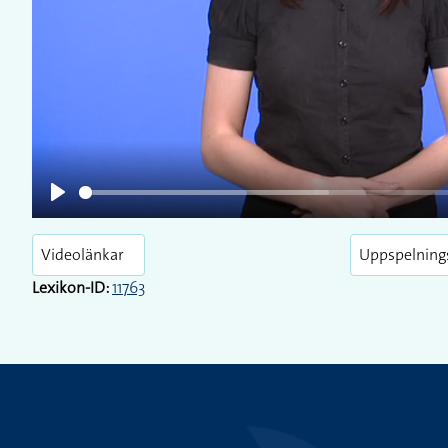
Play
Play
Videolänkar
Uppspelning
Lexikon-ID:
11763