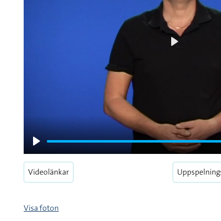
Play
Play
Videolänkar
Uppspelning
Visa foton