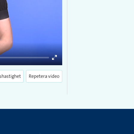
Enter
fullscreen
shastighet
Repetera video