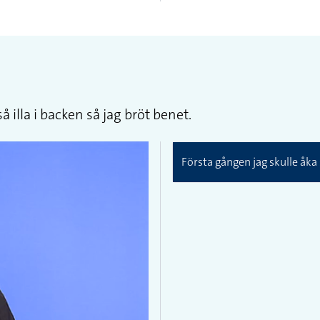
 illa i backen så jag bröt benet.
Första gången jag skulle åka 