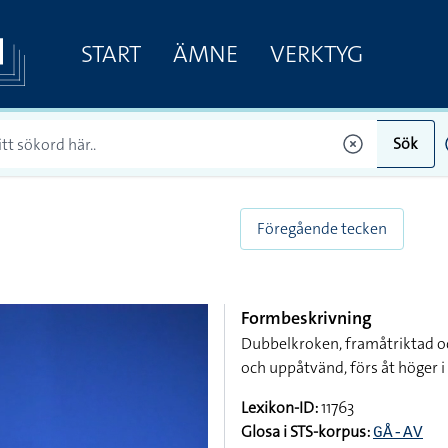
START
ÄMNE
VERKTYG
Sök
Föregående tecken
Formbeskrivning
Dubbelkroken, framåtriktad o
och uppåtvänd, förs åt höger 
Lexikon-ID:
11763
Glosa i STS-korpus:
GÅ-AV