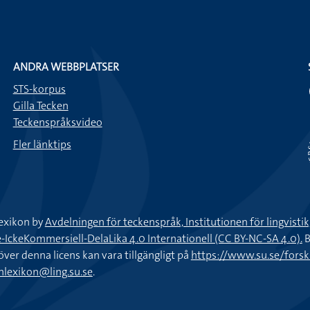
ANDRA WEBBPLATSER
STS-korpus
Gilla Tecken
Teckenspråksvideo
Fler länktips
exikon by
Avdelningen för teckenspråk, Institutionen för lingvisti
keKommersiell-DelaLika 4.0 Internationell (CC BY-NC-SA 4.0).
B
töver denna licens kan vara tillgängligt på
https://www.su.se/fors
nlexikon@ling.su.se
.