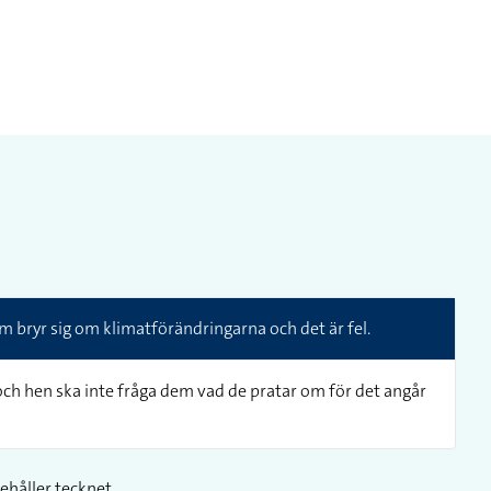
om bryr sig om klimatförändringarna och det är fel.
 och hen ska inte fråga dem vad de pratar om för det angår
ehåller tecknet