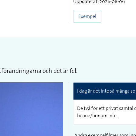
Uppdaterat: 2026-08-06
Exempel
tförändringarna och det är fel.
I dag är det inte så många s
De två för ett privat samtal
henne/honom inte.
Andra exempelfilmer som inn