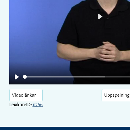
Play
Play
Videolänkar
Uppspelning
Lexikon-ID:
11766