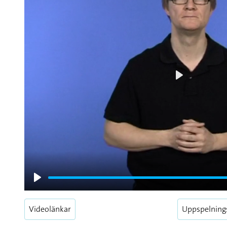
Play
Play
Videolänkar
Uppspelning