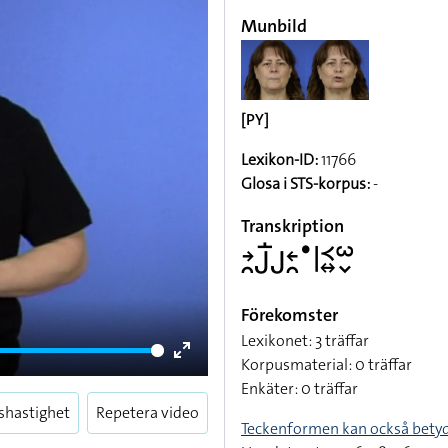
Munbild
[PY]
Lexikon-ID:
11766
Glosa i STS-korpus:
-
Transkription
􌥔􌥘􌤢􌥛􌤢􌥓􌥘􌤟􌥼􌥹􌦉􌥱􌦀
Förekomster
Lexikonet: 3 träffar
Korpusmaterial: 0 träffar
Enter
Enkäter: 0 träffar
fullscreen
shastighet
Repetera video
Teckenformen kan också bety