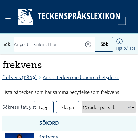
Sök:
Sök
Hjälp/Tips
frekvens
frekvens (11809)
Andra tecken med samma betydelse
Lista på tecken som har samma betydelse som frekvens
Sökresultat: 5 st
Lägg
Skapa
till
PDF
SÖKORD
alla i
frekvens