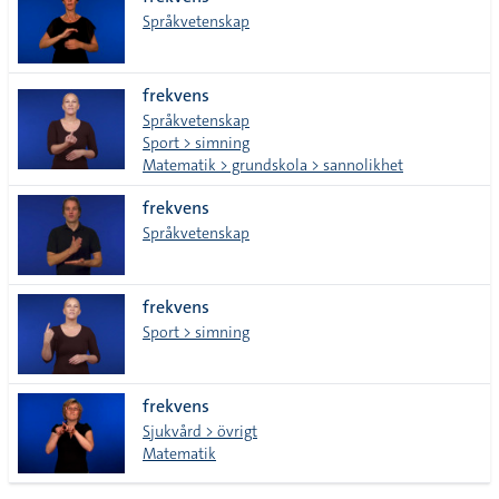
lista
Språkvetenskap
frekvens
Språkvetenskap
Sport > simning
Matematik > grundskola > sannolikhet
frekvens
Språkvetenskap
frekvens
Sport > simning
frekvens
Sjukvård > övrigt
Matematik