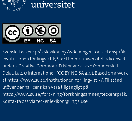
Svenskt teckenspråkslexikon by
Avdelningen för teckenspråk,
Institutionen för lingvistik, Stockholms universitet
is licensed
under a
Creative Commons Erkännande-IckeKommersiell-
DelaLika 4.0 Internationell (CC BY-NC-SA 4.0).
Based on a work
at
https://www.su.se/institutionen-for-lingvistik/
. Tillstånd
utöver denna licens kan vara tillgängligt på
https://www.su.se/forskning/forskningsämnen/teckenspråk
.
Kontakta oss via
teckenlexikon@ling.su.se
.