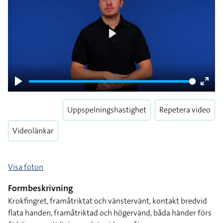
Play
Play
Enter
fulls
Uppspelningshastighet
Repetera video
Videolänkar
Visa foton
Formbeskrivning
Krokfingret, framåtriktat och vänstervänt, kontakt bredvid
flata handen, framåtriktad och högervänd, båda händer förs