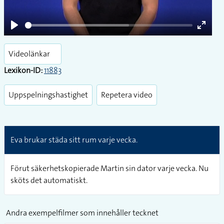
Play
Enter
fullsc
Videolänkar
Lexikon-ID:
11883
Uppspelningshastighet
Repetera video
Eva brukar städa sitt rum varje vecka.
Förut säkerhetskopierade Martin sin dator varje vecka. Nu
sköts det automatiskt.
Andra exempelfilmer som innehåller tecknet