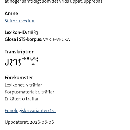
åt höger samtidigt som det vrids uppåt, upprepas
Ämne
Siffror > veckor
Lexikon-ID:
11883
Glosa i STS-korpus:
VARJE-VECKA
Transkription
􌤢􌤴􌥗􌤪􌤴􌤶􌥣􌤟􌥲􌥿􌥻
Förekomster
Lexikonet: 5 träffar
Korpusmaterial: 0 träffar
Enkäter: 0 träffar
Fonologiska varianter: 1 st
Uppdaterat: 2026-08-06