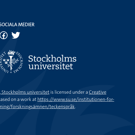
jorton elever men nu har klassen delats upp i två grupper
p .
SOCIALA MEDIER
k, Stockholms universitet
is licensed under a
Creative
ased on a work at
https://www.su.se/institutionen-for-
kning/forskningsämnen/teckenspråk
.