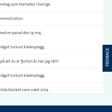
retag som startades i Sverige.
demonstration.
 med en parad den 14 maj.
 något turkost klädesplagg.
FEEDBACK
å att du är fjorton år. Har jag rätt?
 något turkost klädesplagg.
 röda blocket vann valet 2014.
 något turkost klädesplagg.