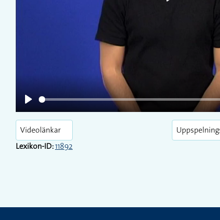
Play
Play
Videolänkar
Uppspelning
Lexikon-ID:
11892