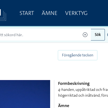
START
ÄMNE
VERKTYG
Sök
Föregående tecken
Formbeskrivning
4-handen, uppåtriktad och fra
högerriktad och inåtvänd, förs
Ämne