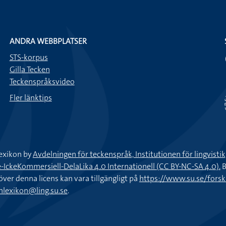
Förut var det en klass med f
med sju elever i vardera grup
ANDRA WEBBPLATSER
STS-korpus
Gilla Tecken
Teckenspråksvideo
Fler länktips
exikon by
Avdelningen för teckenspråk, Institutionen för lingvisti
keKommersiell-DelaLika 4.0 Internationell (CC BY-NC-SA 4.0).
B
töver denna licens kan vara tillgängligt på
https://www.su.se/fors
nlexikon@ling.su.se
.