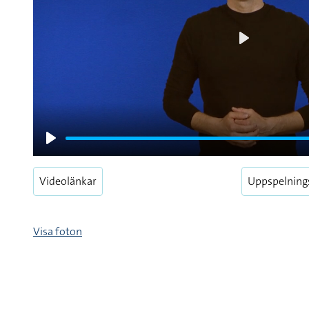
Play
Play
Videolänkar
Uppspelning
Visa foton