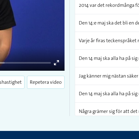
2014 var det rekordmånga fö
Den 14:e maj ska det bli en 
Varje år firas teckenspråket
Den 14 maj ska alla ha på sig
Enter
Jag känner mig nästan säker p
fullscreen
shastighet
Repetera video
Den 14 maj ska alla ha på sig
Några grämer sig för att det
Den 14 maj ska alla ha på sig