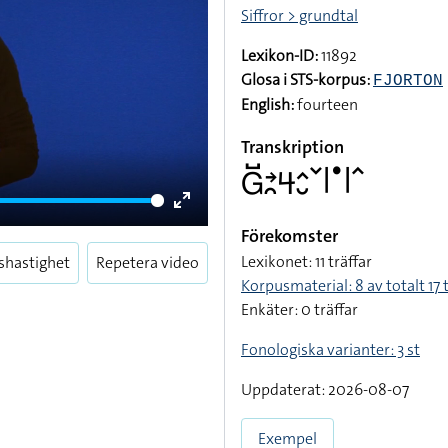
Siffror > grundtal
Lexikon-ID:
11892
Glosa i STS-korpus:
FJORTON
English:
fourteen
Transkription
􌤦􌤹􌥔􌥘􌦪􌤵􌤷􌥧􌥼􌤟􌥼􌥦
Enter
Förekomster
fullscreen
Lexikonet: 11 träffar
shastighet
Repetera video
Korpusmaterial: 8 av totalt 17 
Enkäter: 0 träffar
Fonologiska varianter: 3 st
Uppdaterat: 2026-08-07
Exempel