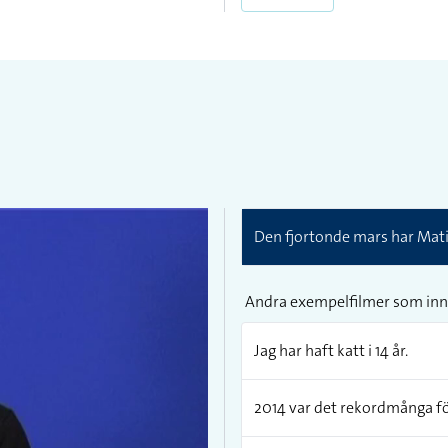
Den fjortonde mars har Mat
Andra exempelfilmer som inn
Jag har haft katt i 14 år.
2014 var det rekordmånga fö