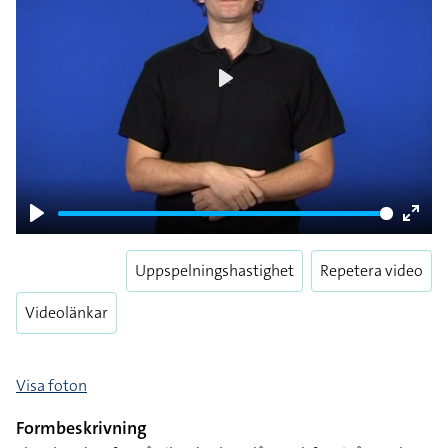
Play
Play
Enter
fulls
Uppspelningshastighet
Repetera video
Videolänkar
Visa foton
Formbeskrivning