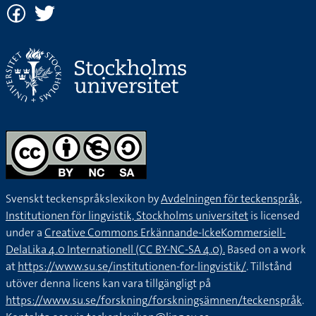
Svenskt teckenspråkslexikon by
Avdelningen för teckenspråk,
Institutionen för lingvistik, Stockholms universitet
is licensed
under a
Creative Commons Erkännande-IckeKommersiell-
DelaLika 4.0 Internationell (CC BY-NC-SA 4.0).
Based on a work
at
https://www.su.se/institutionen-for-lingvistik/
. Tillstånd
utöver denna licens kan vara tillgängligt på
https://www.su.se/forskning/forskningsämnen/teckenspråk
.