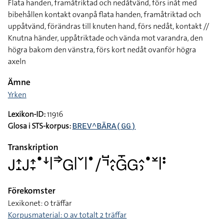
Flata handen, framåtriktad och nedåtvänd, förs inåt med
bibehållen kontakt ovanpå flata handen, framåtriktad och
uppåtvänd, förändras till knuten hand, förs nedåt, kontakt //
Knutna händer, uppåtriktade och vända mot varandra, den
högra bakom den vänstra, förs kort nedåt ovanför högra
axeln
Ämne
Yrken
Lexikon-ID:
11916
Glosa i STS-korpus:
BREV^BÄRA(GG)
Transkription
􌤢􌤴􌤸􌤢􌤴􌥙􌤟􌦄􌥼􌦆􌤦􌥼􌥧􌥼􌤟􌥠􌤡􌤹􌤵􌥗􌤦􌤻􌤦􌤵􌤶􌤟􌥸􌥼􌥻
Förekomster
Lexikonet: 0 träffar
Korpusmaterial: 0 av totalt 2 träffar