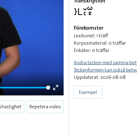
Transkription
􌤇􌥈􌥖􌥗􌥱􌦋
Förekomster
Lexikonet: 1 träff
Korpusmaterial: 0 träffar
Enkäter: 0 träffar
Andra tecken med samma bet
Teckenformen kan också bety
Uppdaterat: 2026-08-08
Exempel
Enter
fullscreen
shastighet
Repetera video