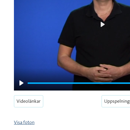
Play
Play
Videolänkar
Uppspelning
Visa foton