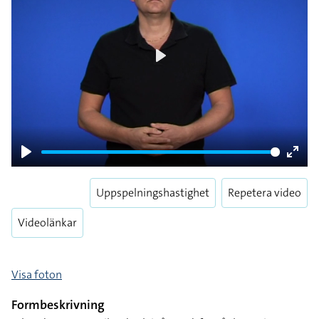
Play
Play
Enter
fulls
Uppspelningshastighet
Repetera video
Videolänkar
Visa foton
Formbeskrivning