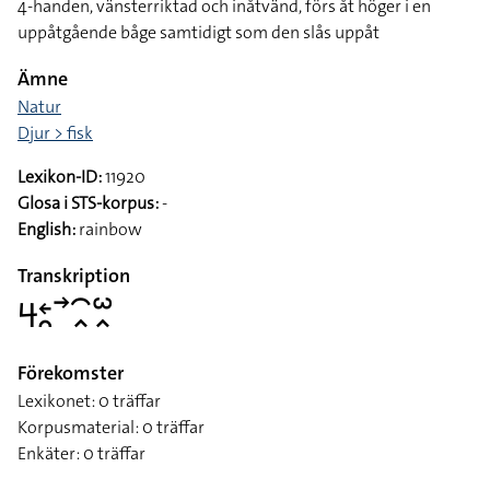
4-handen, vänsterriktad och inåtvänd, förs åt höger i en
uppåtgående båge samtidigt som den slås uppåt
Ämne
Natur
Djur > fisk
Lexikon-ID:
11920
Glosa i STS-korpus:
-
English:
rainbow
Transkription
􌦪􌥓􌥘􌥣􌥯􌥿􌥱􌥿
Förekomster
Lexikonet: 0 träffar
Korpusmaterial: 0 träffar
Enkäter: 0 träffar