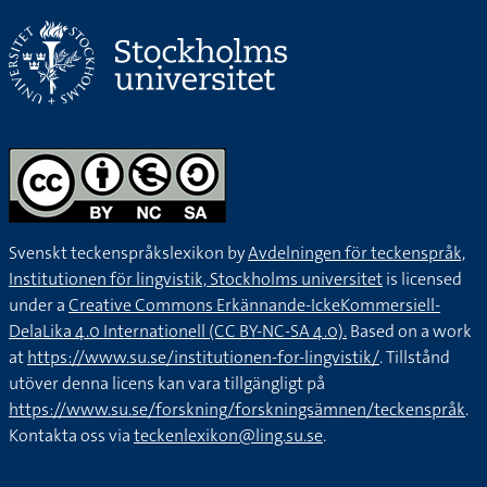
Svenskt teckenspråkslexikon by
Avdelningen för teckenspråk,
Institutionen för lingvistik, Stockholms universitet
is licensed
under a
Creative Commons Erkännande-IckeKommersiell-
DelaLika 4.0 Internationell (CC BY-NC-SA 4.0).
Based on a work
at
https://www.su.se/institutionen-for-lingvistik/
. Tillstånd
utöver denna licens kan vara tillgängligt på
https://www.su.se/forskning/forskningsämnen/teckenspråk
.
Kontakta oss via
teckenlexikon@ling.su.se
.