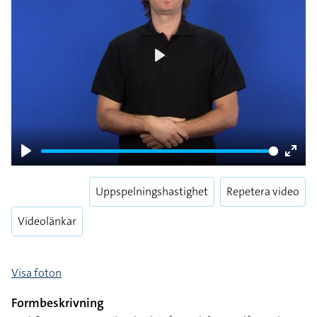
Play
Play
Enter
fulls
Uppspelningshastighet
Repetera video
Videolänkar
Visa foton
Formbeskrivning