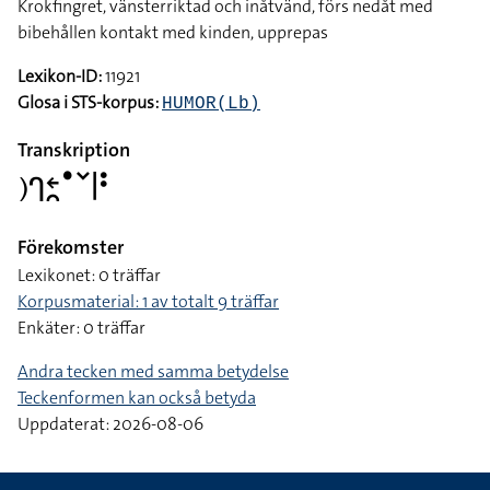
Krokfingret, vänsterriktad och inåtvänd, förs nedåt med
bibehållen kontakt med kinden, upprepas
Lexikon-ID:
11921
Glosa i STS-korpus:
HUMOR(Lb)
Transkription
􌤊􌤪􌥓􌥘􌤟􌥧􌥼􌥻
Förekomster
Lexikonet: 0 träffar
Korpusmaterial: 1 av totalt 9 träffar
Enkäter: 0 träffar
Andra tecken med samma betydelse
Teckenformen kan också betyda
Uppdaterat: 2026-08-06