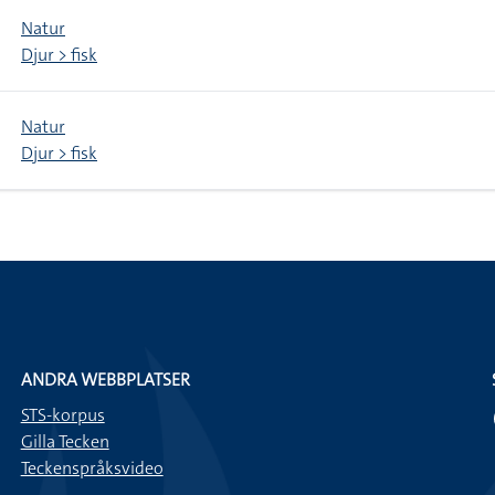
Natur
Djur > fisk
Natur
Djur > fisk
ANDRA WEBBPLATSER
STS-korpus
Gilla Tecken
Teckenspråksvideo