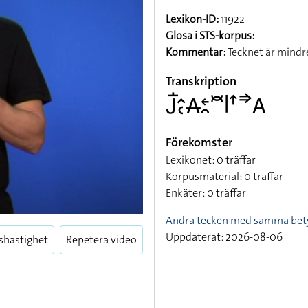
Lexikon-ID:
11922
Glosa i STS-korpus:
-
Kommentar:
Tecknet är mindre
Transkription
􌤢􌥛􌤵􌥗􌥄􌥓􌥘􌥫􌥼􌦃􌦆􌤤
Förekomster
Lexikonet: 0 träffar
Korpusmaterial: 0 träffar
Enkäter: 0 träffar
Andra tecken med samma bet
Uppdaterat: 2026-08-06
shastighet
Repetera video