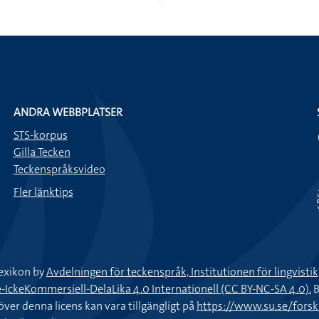
ANDRA WEBBPLATSER
STS-korpus
Gilla Tecken
Teckenspråksvideo
Fler länktips
exikon by
Avdelningen för teckenspråk, Institutionen för lingvisti
keKommersiell-DelaLika 4.0 Internationell (CC BY-NC-SA 4.0).
B
töver denna licens kan vara tillgängligt på
https://www.su.se/fors