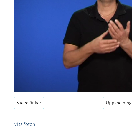
Videolänkar
Uppspelning
Visa foton