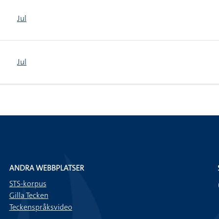
Jul
Jul
ANDRA WEBBPLATSER
STS-korpus
Gilla Tecken
Teckenspråksvideo