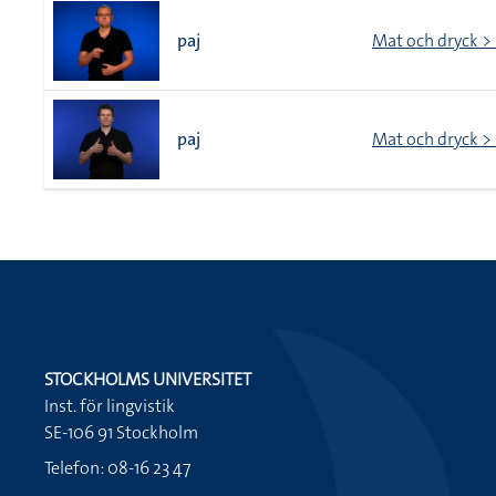
paj
Mat och dryck >
paj
Mat och dryck >
STOCKHOLMS UNIVERSITET
Inst. för lingvistik
SE-106 91 Stockholm
Telefon: 08-16 23 47