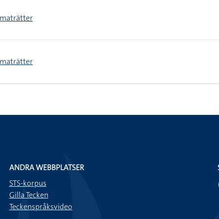
 maträtter
 maträtter
ANDRA WEBBPLATSER
STS-korpus
Gilla Tecken
Teckenspråksvideo