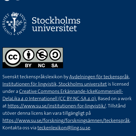
Svenskt teckenspråkslexikon by
Avdelningen för teckenspråk,
Institutionen för lingvistik, Stockholms universitet
is licensed
under a
Creative Commons Erkännande-IckeKommersiell-
DelaLika 4.0 Internationell (CC BY-NC-SA 4.0).
Based on a work
at
https://www.su.se/institutionen-for-lingvistik/
. Tillstånd
utöver denna licens kan vara tillgängligt på
https://www.su.se/forskning/forskningsämnen/teckenspråk
.
Kontakta oss via
teckenlexikon@ling.su.se
.