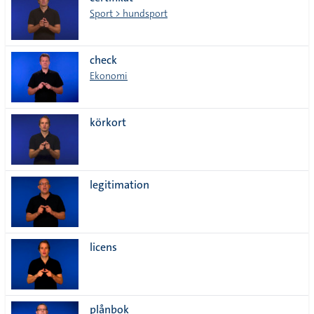
lista
Sport > hundsport
check
Ekonomi
körkort
legitimation
licens
plånbok