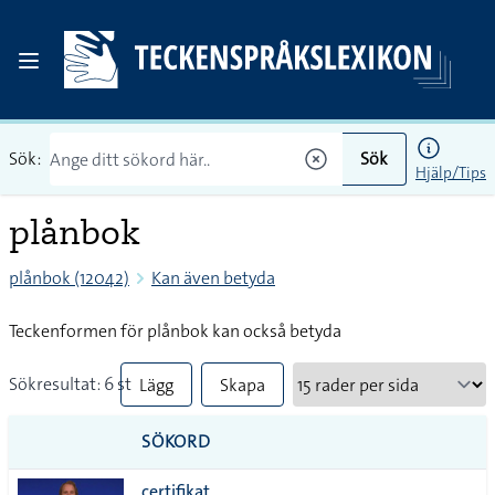
Sök:
Sök
Hjälp/Tips
plånbok
plånbok (12042)
Kan även betyda
Teckenformen för plånbok kan också betyda
Sökresultat: 6 st
Lägg
Skapa
till
PDF
SÖKORD
alla i
certifikat