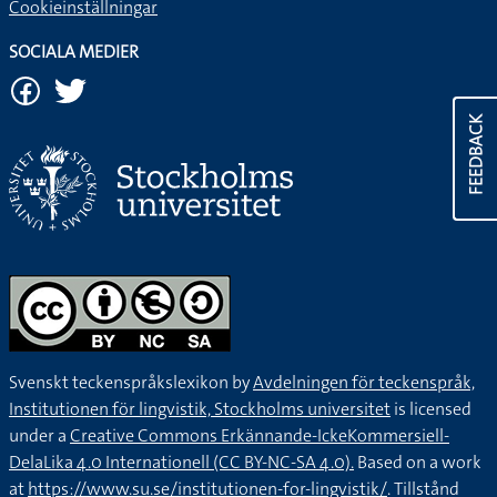
Cookieinställningar
SOCIALA MEDIER
FEEDBACK
Svenskt teckenspråkslexikon by
Avdelningen för teckenspråk,
Institutionen för lingvistik, Stockholms universitet
is licensed
under a
Creative Commons Erkännande-IckeKommersiell-
DelaLika 4.0 Internationell (CC BY-NC-SA 4.0).
Based on a work
at
https://www.su.se/institutionen-for-lingvistik/
. Tillstånd