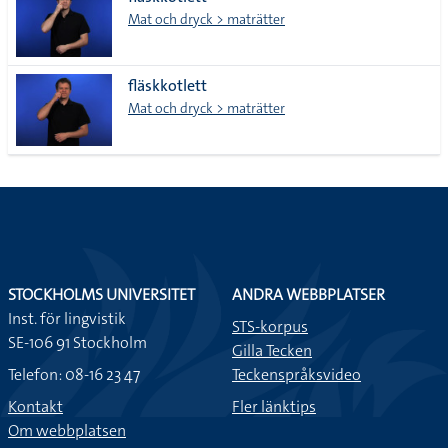
lista
Mat och dryck > maträtter
fläskkotlett
Mat och dryck > maträtter
STOCKHOLMS UNIVERSITET
ANDRA WEBBPLATSER
Inst. för lingvistik
STS-korpus
SE-106 91 Stockholm
Gilla Tecken
Telefon: 08-16 23 47
Teckenspråksvideo
Kontakt
Fler länktips
Om webbplatsen