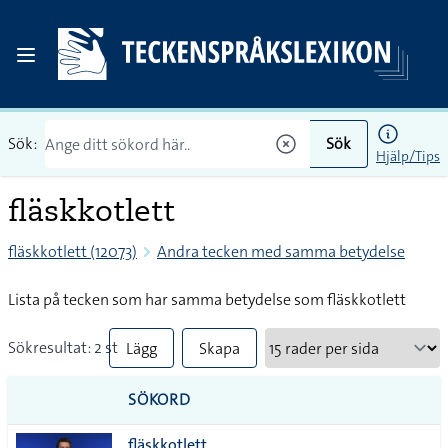
Sök:
Sök
Hjälp/Tips
fläskkotlett
fläskkotlett (12073)
Andra tecken med samma betydelse
Lista på tecken som har samma betydelse som fläskkotlett
Sökresultat: 2 st
Lägg
Skapa
till
PDF
SÖKORD
alla i
fläskkotlett