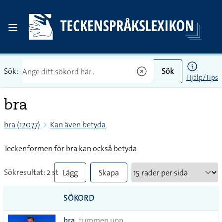
Sök:
Sök
Hjälp/Tips
bra
bra (12077)
Kan även betyda
Teckenformen för bra kan också betyda
Sökresultat: 2 st
Lägg
Skapa
till
PDF
SÖKORD
alla i
bra
tummen upp