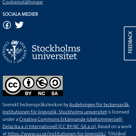
Cookieinställningar
SOCIALA MEDIER
FEEDBACK
Svenskt teckenspråkslexikon by
Avdelningen för teckenspråk,
Institutionen för lingvistik, Stockholms universitet
is licensed
under a
Creative Commons Erkännande-IckeKommersiell-
DelaLika 4.0 Internationell (CC BY-NC-SA 4.0).
Based on a work
at
https://www.su.se/institutionen-for-lingvistik/
. Tillstånd