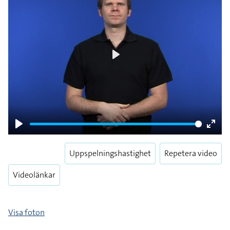
Play
Play
Enter
fulls
Uppspelningshastighet
Repetera video
Videolänkar
Visa foton