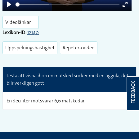
Play
Enter
fullsc
Videolänkar
Lexikon-ID:
12140
Uppspelningshastighet
Repetera video
Testa att vispa ihop en matsked socker med en äggula, det
blir verkligen gott!
FEEDBACK
En deciliter motsvarar 6,6 matskedar.