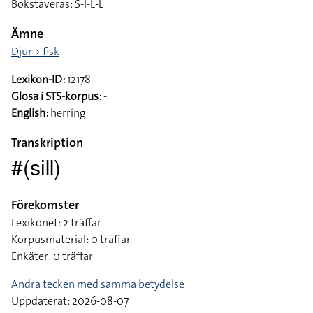
Bokstaveras: S-I-L-L
Ämne
Djur > fisk
Lexikon-ID:
12178
Glosa i STS-korpus:
-
English:
herring
Transkription
#(sill)
Förekomster
Lexikonet: 2 träffar
Korpusmaterial: 0 träffar
Enkäter: 0 träffar
Andra tecken med samma betydelse
Uppdaterat: 2026-08-07