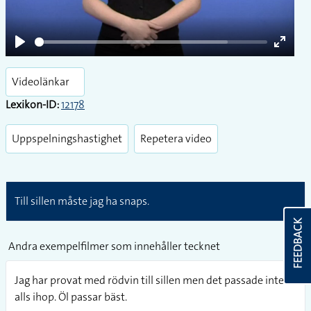
Play
Enter
fullsc
Videolänkar
Lexikon-ID:
12178
Uppspelningshastighet
Repetera video
Till sillen måste jag ha snaps.
FEEDBACK
Andra exempelfilmer som innehåller tecknet
Jag har provat med rödvin till sillen men det passade inte
alls ihop. Öl passar bäst.