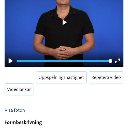
Play
Play
Enter
fulls
Uppspelningshastighet
Repetera video
Videolänkar
Visa foton
Formbeskrivning