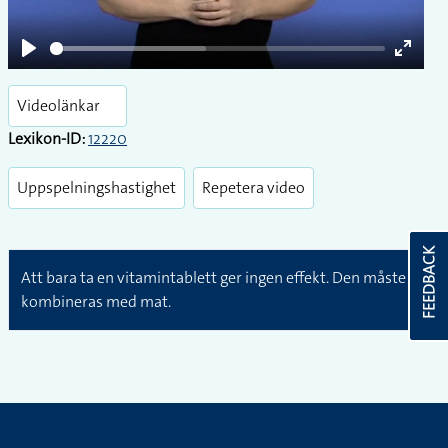
Play
Enter
fullsc
Videolänkar
Lexikon-ID:
12220
Uppspelningshastighet
Repetera video
FEEDBACK
Att bara ta en vitamintablett ger ingen effekt. Den måste
kombineras med mat.