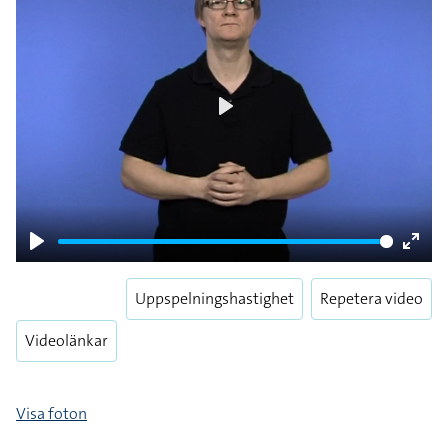
Play
Play
Enter
fulls
Uppspelningshastighet
Repetera video
Videolänkar
Visa foton