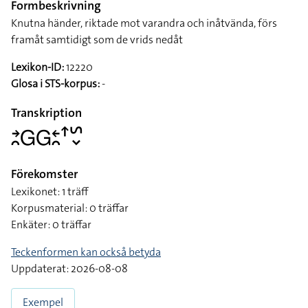
Formbeskrivning
Knutna händer, riktade mot varandra och inåtvända, förs
framåt samtidigt som de vrids nedåt
Lexikon-ID:
12220
Glosa i STS-korpus:
-
Transkription
􌥔􌥘􌤦􌤦􌥓􌥘􌦃􌥲􌦀
Förekomster
Lexikonet: 1 träff
Korpusmaterial: 0 träffar
Enkäter: 0 träffar
Teckenformen kan också betyda
Uppdaterat: 2026-08-08
Exempel