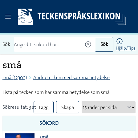
Sök:
Sök
Hjälp/Tips
små
små (12302)
Andra tecken med samma betydelse
Lista på tecken som har samma betydelse som små
Sökresultat: 3 st
Lägg
Skapa
till
PDF
SÖKORD
alla i
små