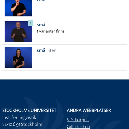
lista
1
små
1 varianter finns
små
liten
STOCKHOLMS UNIVERSITET
ANDRA WEBBPLATSER
Inst. för lingvistik
STS-korpus
SE-106 91 Stockholm
Gilla Tecken