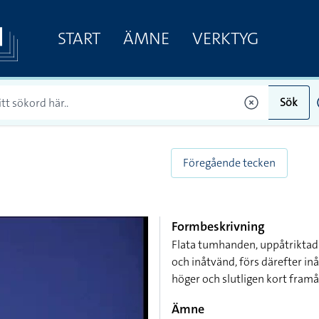
START
ÄMNE
VERKTYG
Sök
Föregående tecken
Formbeskrivning
Flata tumhanden, uppåtriktad
och inåtvänd, förs därefter in
höger och slutligen kort framå
Ämne