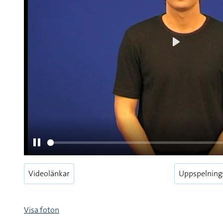
Videolänkar
Uppspelning
Pause
Visa foton