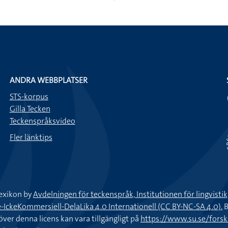
ANDRA WEBBPLATSER
STS-korpus
Gilla Tecken
Teckenspråksvideo
Fler länktips
exikon by
Avdelningen för teckenspråk, Institutionen för lingvisti
keKommersiell-DelaLika 4.0 Internationell (CC BY-NC-SA 4.0).
B
töver denna licens kan vara tillgängligt på
https://www.su.se/fors