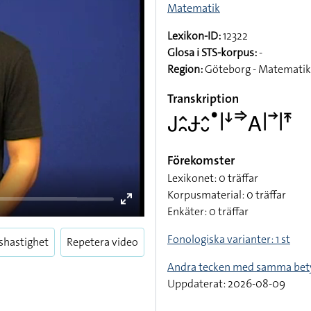
Matematik
Lexikon-ID:
12322
Glosa i STS-korpus:
-
Region:
Göteborg - Matematik
Transkription
􌤢􌤵􌥘􌥂􌤵􌤷􌤟􌥼􌦄􌦆􌤤􌥼􌥣􌥼􌥵
Förekomster
Lexikonet: 0 träffar
Korpusmaterial: 0 träffar
Enkäter: 0 träffar
Fonologiska varianter: 1 st
shastighet
Repetera video
Andra tecken med samma bet
Enter
Uppdaterat: 2026-08-09
fullscreen