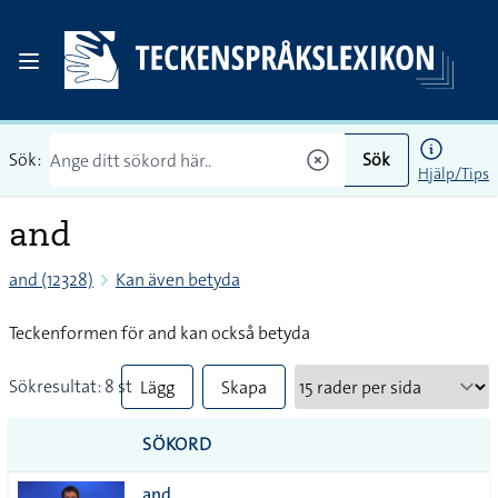
Sök:
Sök
Hjälp/Tips
and
and (12328)
Kan även betyda
Teckenformen för and kan också betyda
Sökresultat: 8 st
Lägg
Skapa
till
PDF
SÖKORD
alla i
and