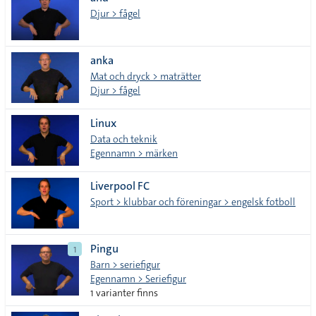
lista
Djur > fågel
anka
Mat och dryck > maträtter
Djur > fågel
Linux
Data och teknik
Egennamn > märken
Liverpool FC
Sport > klubbar och föreningar > engelsk fotboll
Pingu
1
Barn > seriefigur
Egennamn > Seriefigur
1 varianter finns