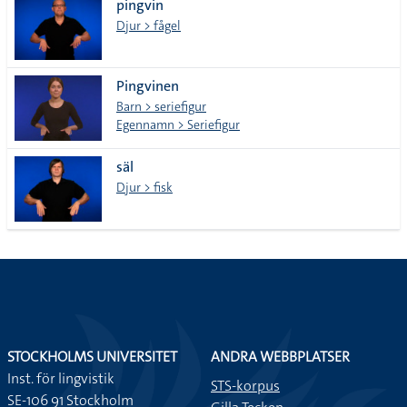
pingvin
Djur > fågel
Pingvinen
Barn > seriefigur
Egennamn > Seriefigur
säl
Djur > fisk
STOCKHOLMS UNIVERSITET
ANDRA WEBBPLATSER
Inst. för lingvistik
STS-korpus
SE-106 91 Stockholm