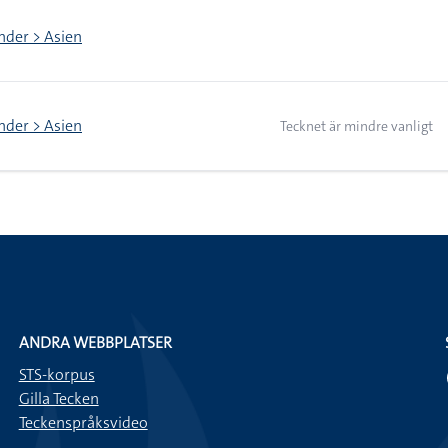
nder > Asien
nder > Asien
Tecknet är mindre vanligt
ANDRA WEBBPLATSER
STS-korpus
Gilla Tecken
Teckenspråksvideo