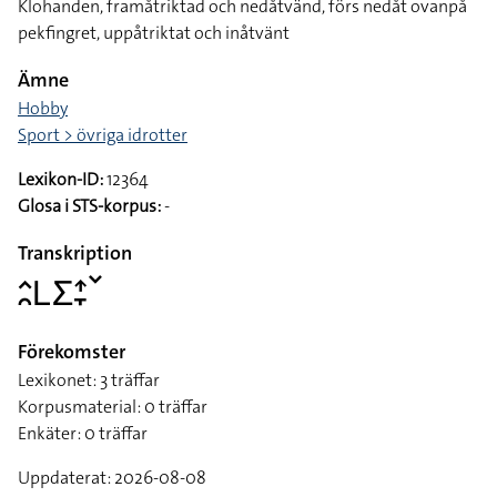
Klohanden, framåtriktad och nedåtvänd, förs nedåt ovanpå
pekfingret, uppåtriktat och inåtvänt
Ämne
Hobby
Sport > övriga idrotter
Lexikon-ID:
12364
Glosa i STS-korpus:
-
Transkription
􌤵􌥘􌥈􌤥􌤴􌥙􌥧
Förekomster
Lexikonet: 3 träffar
Korpusmaterial: 0 träffar
Enkäter: 0 träffar
Uppdaterat: 2026-08-08