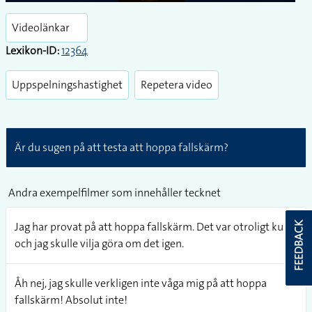
Play
Enter
fullsc
Videolänkar
Lexikon-ID:
12364
Uppspelningshastighet
Repetera video
Är du sugen på att testa att hoppa fallskärm?
Andra exempelfilmer som innehåller tecknet
Jag har provat på att hoppa fallskärm. Det var otroligt kul
FEEDBACK
och jag skulle vilja göra om det igen.
Åh nej, jag skulle verkligen inte våga mig på att hoppa
fallskärm! Absolut inte!