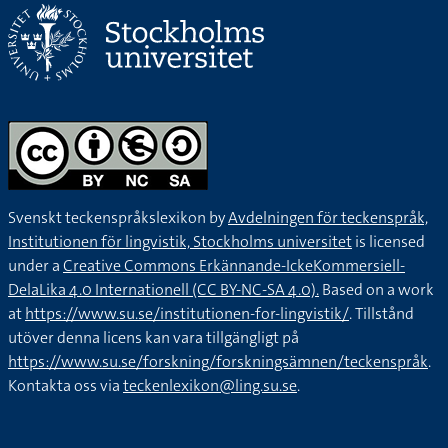
Svenskt teckenspråkslexikon by
Avdelningen för teckenspråk,
Institutionen för lingvistik, Stockholms universitet
is licensed
under a
Creative Commons Erkännande-IckeKommersiell-
DelaLika 4.0 Internationell (CC BY-NC-SA 4.0).
Based on a work
at
https://www.su.se/institutionen-for-lingvistik/
. Tillstånd
utöver denna licens kan vara tillgängligt på
https://www.su.se/forskning/forskningsämnen/teckenspråk
.
Kontakta oss via
teckenlexikon@ling.su.se
.