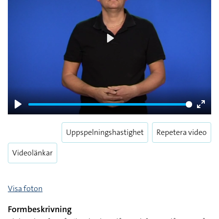
Play
Play
Enter
fulls
Uppspelningshastighet
Repetera video
Videolänkar
Visa foton
Formbeskrivning