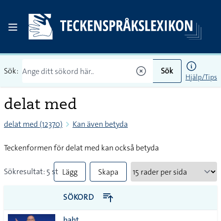
Sök:
Sök
Hjälp/Tips
delat med
delat med (12370)
Kan även betyda
Teckenformen för delat med kan också betyda
Sökresultat: 5 st
Lägg
Skapa
till
PDF
SÖKORD
alla i
baht