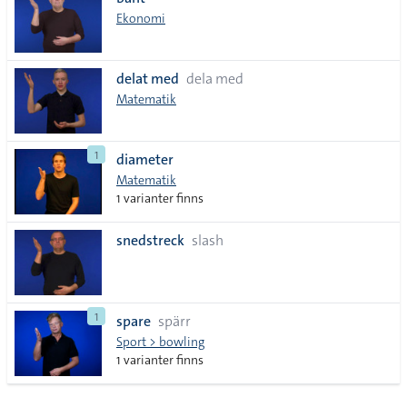
lista
Ekonomi
delat med
dela med
Matematik
1
diameter
Matematik
1 varianter finns
snedstreck
slash
1
spare
spärr
Sport > bowling
1 varianter finns