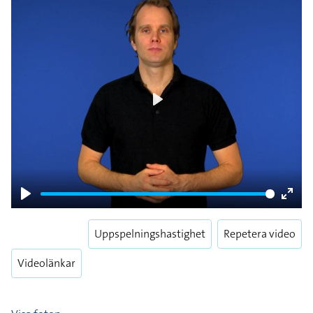
Play
Play
Enter
fulls
Uppspelningshastighet
Repetera video
Videolänkar