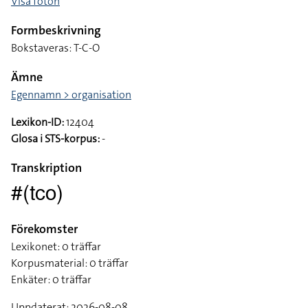
Visa foton
Formbeskrivning
Bokstaveras: T-C-O
Ämne
Egennamn > organisation
Lexikon-ID:
12404
Glosa i STS-korpus:
-
Transkription
#(tco)
Förekomster
Lexikonet: 0 träffar
Korpusmaterial: 0 träffar
Enkäter: 0 träffar
Uppdaterat: 2026-08-08