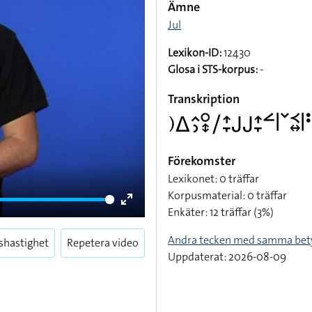
Ämne
Jul
Lexikon-ID:
12430
Glosa i STS-korpus:
-
Transkription
􌤊􌤩􌤵􌤶􌥰􌦋􌥠􌤴􌥙􌤢􌤢􌤴􌥙􌥮􌥼􌥧􌥹􌦉􌥼
Förekomster
Lexikonet: 0 träffar
Korpusmaterial: 0 träffar
Enkäter: 12 träffar (3%)
Enter
fullscreen
Andra tecken med samma bet
shastighet
Repetera video
Uppdaterat: 2026-08-09