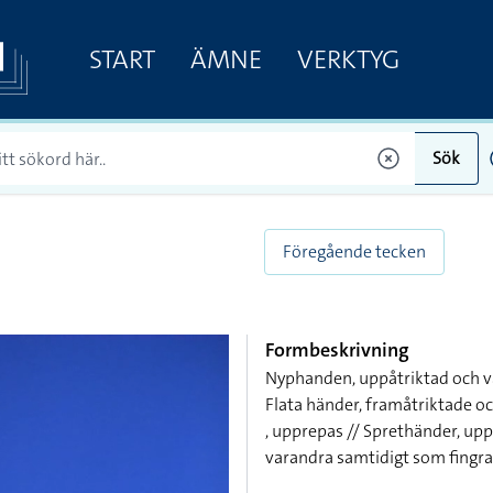
START
ÄMNE
VERKTYG
Sök
Föregående tecken
Formbeskrivning
Nyphanden, uppåtriktad och vä
Flata händer, framåtriktade o
, upprepas // Sprethänder, up
varandra samtidigt som fingra