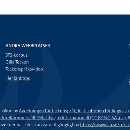
ANDRA WEBBPLATSER
STS-korpus
Gilla Tecken
Teckenspråksvideo
Fler länktips
exikon by
Avdelningen för teckenspråk, Institutionen för lingvisti
keKommersiell-DelaLika 4.0 Internationell (CC BY-NC-SA 4.0).
B
töver denna licens kan vara tillgängligt på
https://www.su.se/fors