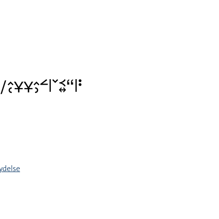
􌥻􌥠􌤵􌥗􌥃􌥃􌤵􌤶􌥮􌥼􌥧􌥹􌦉􌦨􌥼􌥻
ydelse