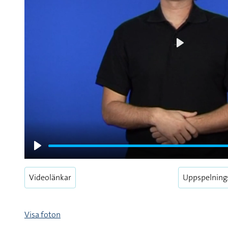
Play
Play
Videolänkar
Uppspelning
Visa foton