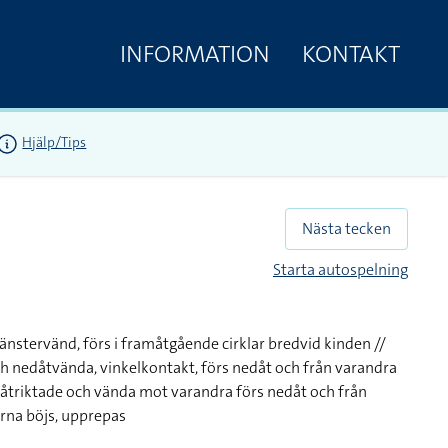
INFORMATION
KONTAKT
Hjälp/Tips
Nästa tecken
Starta autospelning
nstervänd, förs i framåtgående cirklar bredvid kinden //
ch nedåtvända, vinkelkontakt, förs nedåt och från varandra
påtriktade och vända mot varandra förs nedåt och från
rna böjs, upprepas