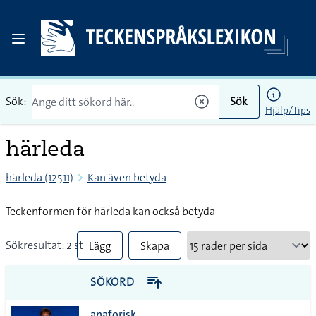
Sök:
Sök
Hjälp/Tips
härleda
härleda (12511)
Kan även betyda
Teckenformen för härleda kan också betyda
Sökresultat: 2 st
Lägg
Skapa
till
PDF
SÖKORD
alla i
anaforisk