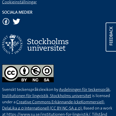
Cookieinställningar
SOCIALA MEDIER
FEEDBACK
Svenskt teckenspråkslexikon by
Avdelningen för teckenspråk,
Institutionen för lingvistik, Stockholms universitet
is licensed
under a
Creative Commons Erkännande-IckeKommersiell-
DelaLika 4.0 Internationell (CC BY-NC-SA 4.0).
Based on a work
at
https://www.su.se/institutionen-for-lingvistik/
. Tillstånd