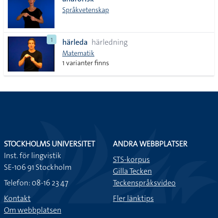
lista
Språkvetenskap
1
härleda
härledning
Matematik
1 varianter finns
STOCKHOLMS UNIVERSITET
ANDRA WEBBPLATSER
Inst. för lingvistik
STS-korpus
SE-106 91 Stockholm
Gilla Tecken
Telefon: 08-16 23 47
Teckenspråksvideo
Kontakt
Fler länktips
Om webbplatsen