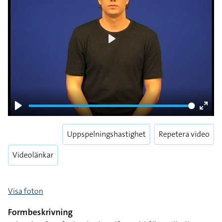
Play
Play
Enter
fulls
Uppspelningshastighet
Repetera video
Videolänkar
Visa foton
Formbeskrivning