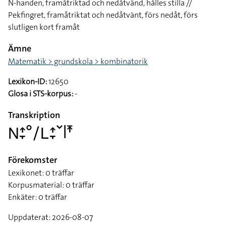
N-handen, framåtriktad och nedåtvänd, hålles stilla //
Pekfingret, framåtriktat och nedåtvänt, förs nedåt, förs
slutligen kort framåt
Ämne
Matematik > grundskola > kombinatorik
Lexikon-ID:
12650
Glosa i STS-korpus:
-
Transkription
􌥌􌤴􌥙􌦑􌥠􌥈􌤴􌥙􌥧􌥼􌥵
Förekomster
Lexikonet: 0 träffar
Korpusmaterial: 0 träffar
Enkäter: 0 träffar
Uppdaterat: 2026-08-07