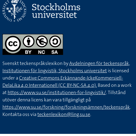
Svenskt teckenspråkslexikon by
Avdelningen för teckenspråk,
Institutionen för lingvistik, Stockholms universitet
is licensed
under a
Creative Commons Erkännande-IckeKommersiell-
DelaLika 4.0 Internationell (CC BY-NC-SA 4.0).
Based on a work
at
https://www.su.se/institutionen-for-lingvistik/
. Tillstånd
utöver denna licens kan vara tillgängligt på
https://www.su.se/forskning/forskningsämnen/teckenspråk
.
Kontakta oss via
teckenlexikon@ling.su.se
.