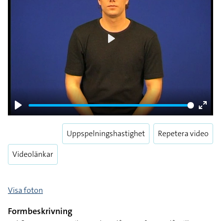
Play
Play
Enter
fulls
Uppspelningshastighet
Repetera video
Videolänkar
Visa foton
Formbeskrivning