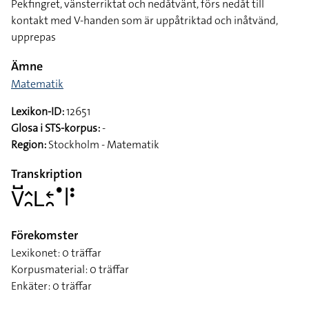
Pekfingret, vänsterriktat och nedåtvänt, förs nedåt till
kontakt med V-handen som är uppåtriktad och inåtvänd,
upprepas
Ämne
Matematik
Lexikon-ID:
12651
Glosa i STS-korpus:
-
Region:
Stockholm - Matematik
Transkription
􌤭􌤹􌤵􌥘􌥈􌥓􌥘􌤟􌥼􌥻
Förekomster
Lexikonet: 0 träffar
Korpusmaterial: 0 träffar
Enkäter: 0 träffar