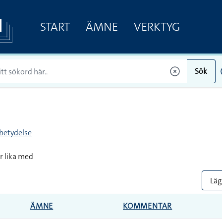
START
ÄMNE
VERKTYG
Sök
betydelse
r lika med
Lägg
ÄMNE
KOMMENTAR