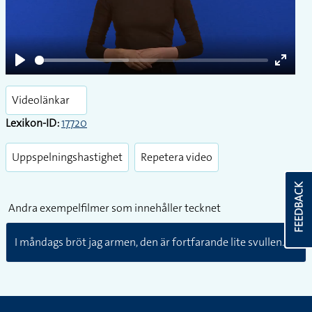
Play
Play
Enter
fullsc
Videolänkar
Lexikon-ID:
17720
Uppspelningshastighet
Repetera video
FEEDBACK
Andra exempelfilmer som innehåller tecknet
I måndags bröt jag armen, den är fortfarande lite svullen.