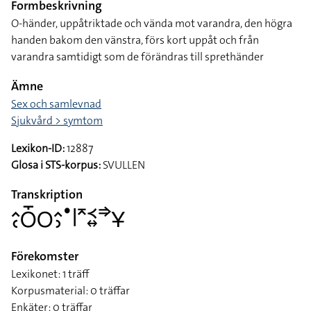
Formbeskrivning
O-händer, uppåtriktade och vända mot varandra, den högra
handen bakom den vänstra, förs kort uppåt och från
varandra samtidigt som de förändras till sprethänder
Ämne
Sex och samlevnad
Sjukvård > symtom
Lexikon-ID:
12887
Glosa i STS-korpus:
SVULLEN
Transkription
􌤵􌥗􌥆􌤻􌥆􌤵􌤶􌤟􌥼􌥷􌥹􌦉􌦆􌥃
Förekomster
Lexikonet: 1 träff
Korpusmaterial: 0 träffar
Enkäter: 0 träffar