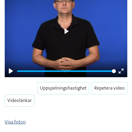
Play
Play
Enter
fulls
Uppspelningshastighet
Repetera video
Videolänkar
Visa foton