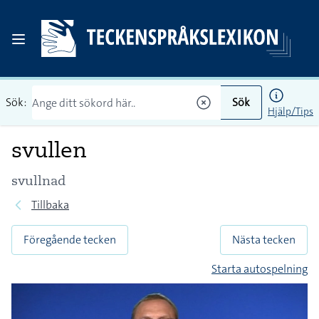
Sök:
Sök
Hjälp/Tips
svullen
svullnad
Tillbaka
Föregående tecken
Nästa tecken
Starta autospelning