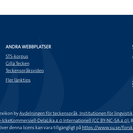
ANDRA WEBBPLATSER
STS-korpus
Gilla Tecken
Teckenspråksvideo
Fler länktips
exikon by
Avdelningen för teckenspråk, Institutionen för lingvisti
keKommersiell-DelaLika 4.0 Internationell (CC BY-NC-SA 4.0).
B
töver denna licens kan vara tillgängligt på
https://www.su.se/fors