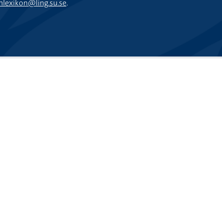
nlexikon@ling.su.se
.