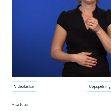
Videolänkar
Uppspelning
Visa foton