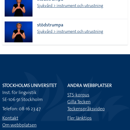
lista
Sjukvård > instrument och utrustning
stödstrumpa
Sjukvård > instrument och utrustning
STOCKHOLMS UNIVERSITET
ANDRA WEBBPLATSER
Inst. för lingvistik
STS-korpus
SE-106 91 Stockholm
Gilla Tecken
Telefon: 08-16 23 47
Teckenspråksvideo
Kontakt
Fler länktips
Om webbplatsen