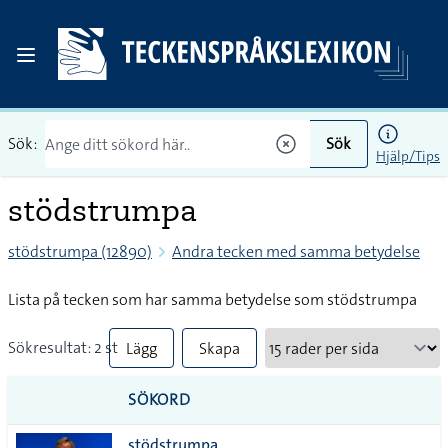
Sök:
Sök
Hjälp/Tips
stödstrumpa
stödstrumpa (12890)
Andra tecken med samma betydelse
Lista på tecken som har samma betydelse som stödstrumpa
Sökresultat: 2 st
Lägg
Skapa
till
PDF
SÖKORD
alla i
stödstrumpa