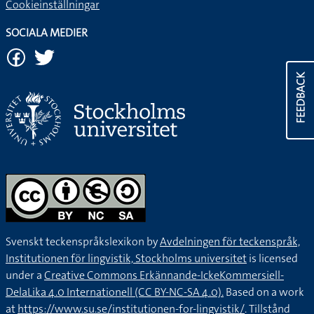
Cookieinställningar
SOCIALA MEDIER
FEEDBACK
Svenskt teckenspråkslexikon by
Avdelningen för teckenspråk,
Institutionen för lingvistik, Stockholms universitet
is licensed
under a
Creative Commons Erkännande-IckeKommersiell-
DelaLika 4.0 Internationell (CC BY-NC-SA 4.0).
Based on a work
at
https://www.su.se/institutionen-for-lingvistik/
. Tillstånd