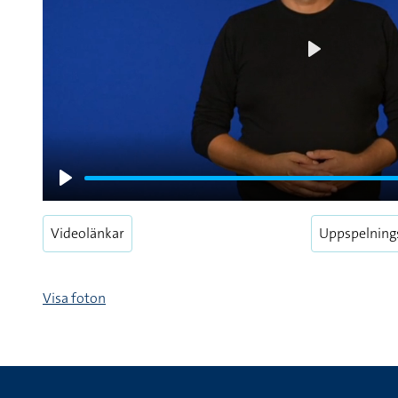
Play
Play
Videolänkar
Uppspelning
Visa foton