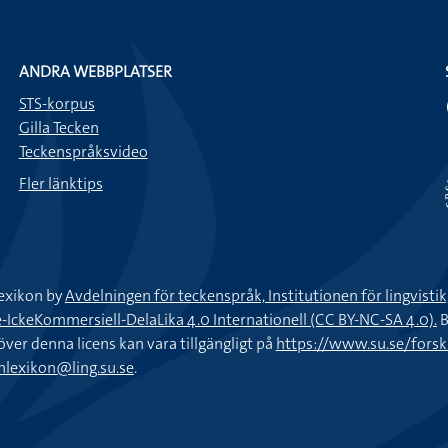
ANDRA WEBBPLATSER
STS-korpus
Gilla Tecken
Teckenspråksvideo
Fler länktips
exikon by
Avdelningen för teckenspråk, Institutionen för lingvisti
keKommersiell-DelaLika 4.0 Internationell (CC BY-NC-SA 4.0).
B
töver denna licens kan vara tillgängligt på
https://www.su.se/fors
nlexikon@ling.su.se
.