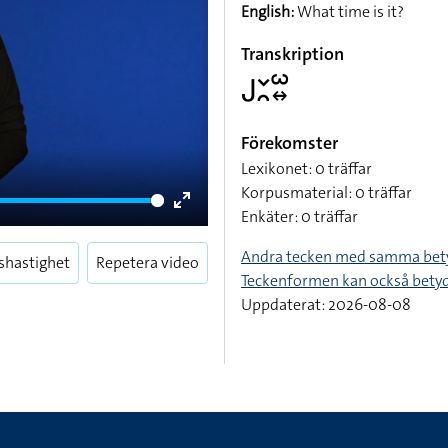
English:
What time is it?
Transkription
􌤢􌥖􌥘􌥱􌦉
Förekomster
Lexikonet: 0 träffar
Korpusmaterial: 0 träffar
Enkäter: 0 träffar
Enter
fullscreen
Andra tecken med samma bet
shastighet
Repetera video
Teckenformen kan också bety
Uppdaterat: 2026-08-08