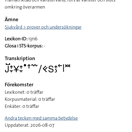
omkring överarmen
Ämne
Sjukvård > prover och undersökningar
Lexikon-ID:
13116
Glosa i STS-korpus:
-
Transkription
􌤢􌤹􌤴􌥙􌥃􌤴􌥙􌤟􌦃􌥳􌥠􌤑􌥅􌤴􌤶􌥢􌥼􌥫
Förekomster
Lexikonet: 0 träffar
Korpusmaterial: 0 träffar
Enkäter: 0 träffar
Andra tecken med samma betydelse
Uppdaterat: 2026-08-07