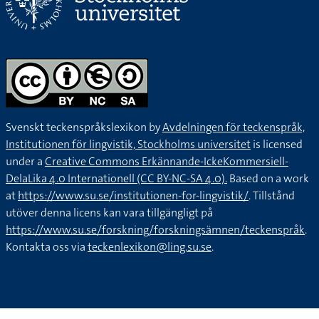
Svenskt teckenspråkslexikon by
Avdelningen för teckenspråk,
Institutionen för lingvistik, Stockholms universitet
is licensed
under a
Creative Commons Erkännande-IckeKommersiell-
DelaLika 4.0 Internationell (CC BY-NC-SA 4.0).
Based on a work
at
https://www.su.se/institutionen-for-lingvistik/
. Tillstånd
utöver denna licens kan vara tillgängligt på
https://www.su.se/forskning/forskningsämnen/teckenspråk
.
Kontakta oss via
teckenlexikon@ling.su.se
.